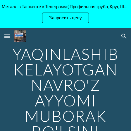
Металл в Ташкенте в Телеграмм ( Профильная труба, Круг, Шестигранник Ст45, 40Х, )
Skip to main content
Skip to navigation
Запросить цену
YAQINLASHIB
KELAYOTGAN
NAVRO'Z
AYYOMI
MUBORAK