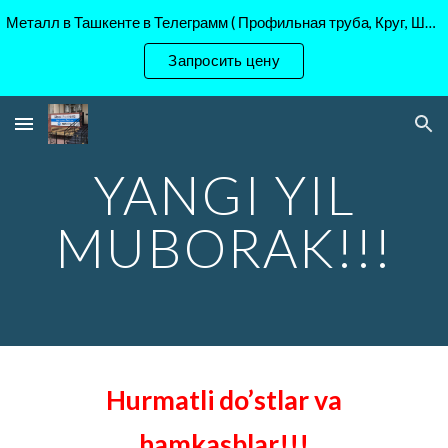
Металл в Ташкенте в Телеграмм ( Профильная труба, Круг, Шестигранник Ст45, 40Х, )
Skip to main content
Skip to navigation
Запросить цену
YANGI YIL
MUBORAK!!!
Hurmatli do’stlar va
hamkasblar!!!