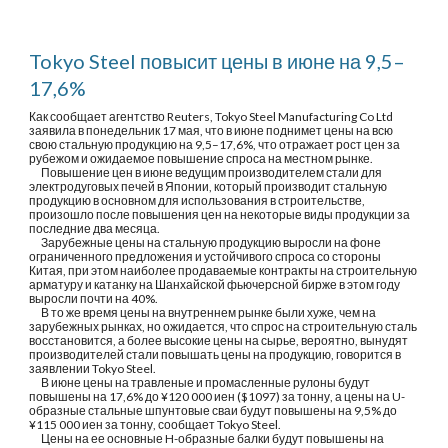
Tokyo Steel повысит цены в июне на 9,5–
17,6%
Как сообщает агентство Reuters, Tokyo Steel Manufacturing Co Ltd  
заявила в понедельник 17 мая, что в июне поднимет цены на всю 
свою стальную продукцию на 9,5–17,6%, что отражает рост цен за 
рубежом и ожидаемое повышение спроса на местном рынке.
      Повышение цен в июне ведущим производителем стали для 
электродуговых печей в Японии, который производит стальную 
продукцию в основном для использования в строительстве, 
произошло после повышения цен на некоторые виды продукции за 
последние два месяца.
      Зарубежные цены на стальную продукцию выросли на фоне 
ограниченного предложения и устойчивого спроса со стороны 
Китая, при этом наиболее продаваемые контракты на строительную 
арматуру и катанку на Шанхайской фьючерсной бирже в этом году 
выросли почти на 40%.
      В то же время цены на внутреннем рынке были хуже, чем на 
зарубежных рынках, но ожидается, что спрос на строительную сталь 
восстановится, а более высокие цены на сырье, вероятно, вынудят 
производителей стали повышать цены на продукцию, говорится в 
заявлении Tokyo Steel.
      В июне цены на травленые и промасленные рулоны будут 
повышены на 17,6% до ¥120 000 иен ($1097) за тонну, а цены на U-
образные стальные шпунтовые сваи будут повышены на 9,5% до 
¥115 000 иен за тонну, сообщает Tokyo Steel.
      Цены на ее основные H-образные балки будут повышены на 