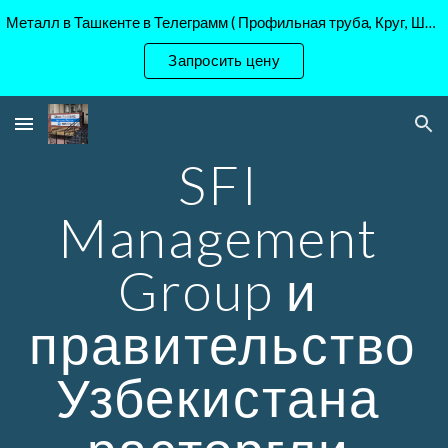
Металл в Ташкенте в Телеграмм ( Профильная труба, Круг, Шестигранник Ст45, 40Х, )
Skip to main content
Skip to navigation
Запросить цену
SFI 
Management 
Group и 
правительство 
Узбекистана 