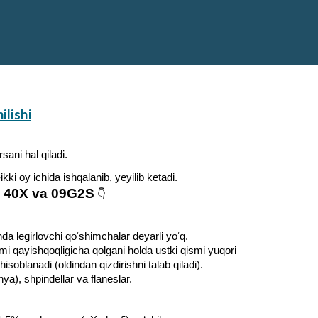
ilishi
sani hal qiladi.
kki oy ichida ishqalanib, yeyilib ketadi.
5, 40X va 09G2S
👇
nda legirlovchi qoʻshimchalar deyarli yoʻq.
i qayishqoqligicha qolgani holda ustki qismi yuqori
soblanadi (oldindan qizdirishni talab qiladi).
rnya), shpindellar va flaneslar.