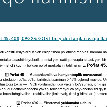
t 45, 40X, 09G2S: GOST boʻyicha farqlari va qoʻllan
all konstruksiyalarni ishlab chiqarishda poʻlatning markasi hamma nar
allar adashtirib yuborilsa, detal yoki qattiq sovuqda sinadi, yoki bir-i
Poʻlat 4
 «ishchi kuchi» boʻlgan poʻlat markalarini tahlil qilamiz:
1️⃣
Poʻlat 45 — Mustahkamlik va hamyonboplik muvozanati
 konstruksion poʻlat boʻlib, tarkibida taxminan 0,45% uglerod mavjud. U
astotali toklar — TVCh yordamida) juda yaxshi boʻysunadi, ichki qism
a chuqur qatlamlarigacha yaxshi toblanmaydi va payvandlanishi qiyin hi
 kattalikdagi vallar, tirsakli vallar (kolenval), tishli gʻildiraklar (sheste
2️⃣
Poʻlat 40X — Ekstremal yuklamalar uchun