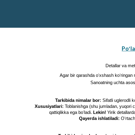
Poʻla
Detallar va met
Agar bir qarashda oʻxshash koʻringan met
Sanoatning uchta asosiy
Tarkibida nimalar bor:
Sifatli uglerodli
Xususiyatlari:
Toblanishga (shu jumladan, yuqori ch
qattiqlikka ega boʻladi.
Lekin!
Yirik detallard
Qayerda ishlatiladi:
Oʻrtacha