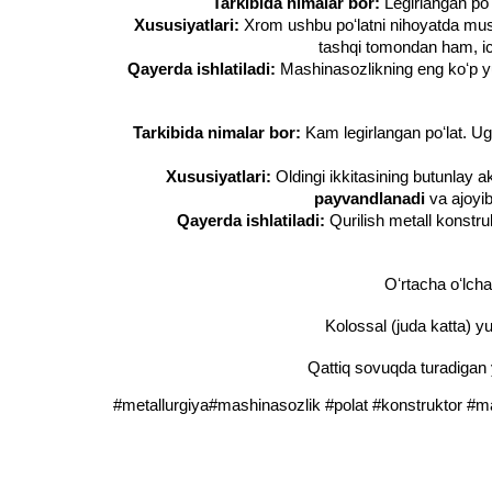
Tarkibida nimalar bor:
Legirlangan poʻ
Xususiyatlari:
Xrom ushbu poʻlatni nihoyatda musta
tashqi tomondan ham, ich
Qayerda ishlatiladi:
Mashinasozlikning eng koʻp yuk
Tarkibida nimalar bor:
Kam legirlangan poʻlat. U
Xususiyatlari:
Oldingi ikkitasining butunlay 
payvandlanadi
va ajoyib
Qayerda ishlatiladi:
Qurilish metall konstruk
Oʻrtacha oʻlc
Kolossal (juda katta) y
Qattiq sovuqda turadigan 
#metallurgiya#mashinasozlik #polat #konstruktor #ma