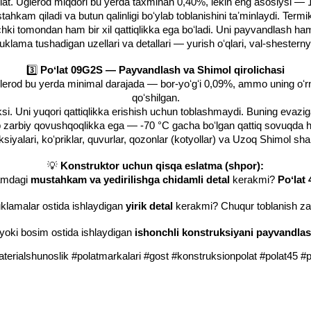
lat. Uglerod miqdori bu yerda taxminan 0,40%, lekin eng asosiysi — 
hkam qiladi va butun qalinligi boʻylab toblanishini taʼminlaydi. Term
ki tomondan ham bir xil qattiqlikka ega boʻladi. Uni payvandlash ham q
lama tushadigan uzellari va detallari — yurish oʻqlari, val-shesterny
3️⃣
Poʻlat 09G2S — Payvandlash va Shimol qirolichasi
glerod bu yerda minimal darajada — bor-yoʻgʻi 0,09%, ammo uning o
qoʻshilgan.
aksi. Uni yuqori qattiqlikka erishish uchun toblashmaydi. Buning evaz
 zarbiy qovushqoqlikka ega — -70 °C gacha boʻlgan qattiq sovuqda h
siyalari, koʻpriklar, quvurlar, qozonlar (kotyollar) va Uzoq Shimol sha
💡
Konstruktor uchun qisqa eslatma (shpor):
hamdagi
mustahkam va yedirilishga chidamli detal
kerakmi?
Poʻlat 
uklamalar ostida ishlaydigan
yirik detal
kerakmi? Chuqur toblanish z
yoki bosim ostida ishlaydigan
ishonchli konstruksiyani payvandla
terialshunoslik #polatmarkalari #gost #konstruksionpolat #polat45 