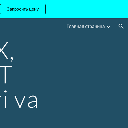
Запросить цену
ion
Главная страница
X,
T
i va