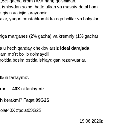
1,5% gacha xrom («X» harfi) qoʻshilgan.
ik ishlovdan soʻng, hatto ulkan va massiv detal ham
iyin va injiq jarayondir.
alar, yuqori mustahkamlikka ega boltlar va halqalar.
ʻrniga marganes (2% gacha) va kremniy (1% gacha)
iga u hech qanday cheklovlarsiz
ideal darajada
am moʻrt boʻlib qolmaydi!
roitida bosim ostida ishlaydigan rezervuarlar.
45
ni tanlaymiz.
arur —
40X
ni tanlaymiz.
sh
kerakmi? Faqat
09G2S
.
#polat40X #polat09G2S
19.06.2026г.