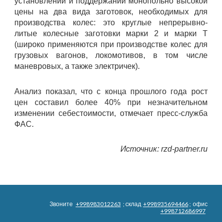
установлении и поддержании монопольно высокой
цены на два вида заготовок, необходимых для
производства колес: это круглые непрерывно-
литые колесные заготовки марки 2 и марки Т
(широко применяются при производстве колес для
грузовых вагонов, локомотивов, в том числе
маневровых, а также электричек).
Анализ показал, что с конца прошлого года рост
цен составил более 40% при незначительном
изменении себестоимости, отмечает пресс-служба
ФАС.
Источник: rzd-partner.ru
Звоните
+998983012263
; склад
+998935694466
; офис
+998712686997