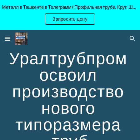
Металл в Ташкенте в Телеграмм ( Профильная труба, Круг, Шестигранник Ст45, 40Х, )
Skip to main content
Skip to navigation
Запросить цену
Уралтрубпром 
освоил 
производство 
нового 
типоразмера 