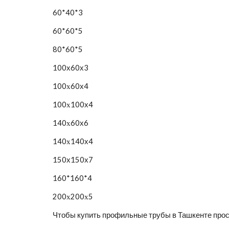
60*40*3
60*60*5
80*60*5
10
0
х60х3
10
0х
60х4
100х100
х4
1
4
0х
60х6
140х140
х4
1
5
0
х150х7
160*160*4
200х200х
5 
Чтобы купить профильные трубы в Ташкенте прос