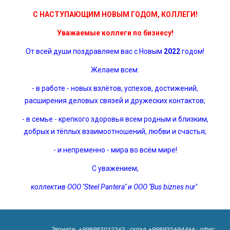
С НАСТУПАЮЩИМ НОВЫМ ГОДОМ, КОЛЛЕГИ!
Уважаемые коллеги по бизнесу!
От всей души поздравляем вас с Новым
2022
годом!
Желаем всем:
- в работе - новых взлётов, успехов, достижений,
расширения деловых связей и дружеских контактов;
- в семье - крепкого здоровья всем родным и близким,
добрых и тёплых взаимоотношений, любви и счастья;
- и непременно - мира во всём мире!
С уважением,
коллектив OOO ''Steel Pantera'' и OOO ''Bus biznes nur''
Звоните
+998983012263
; склад
+998935694466
; офис