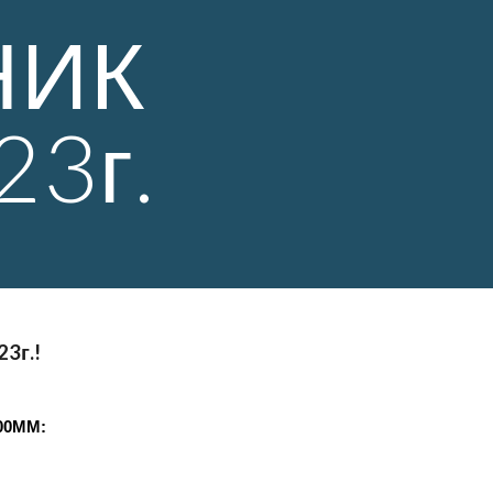
НИК
23г.
3г.!
300ММ:
45: