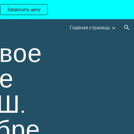
Запросить цену
ion
Главная страница
вое
е
Ш.
ябре