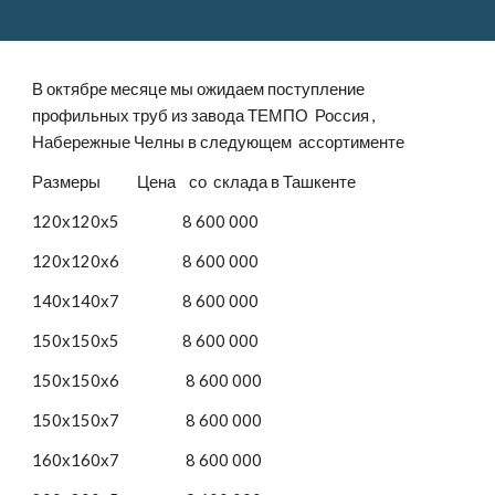
В октябре месяце мы ожидаем поступление 
профильных труб из завода ТЕМПО  Россия , 
Набережные Челны в следующем  ассортименте 
Размеры           Цена    со  склада в Ташкенте     
120х120х5                   8 600 000
120х120х6                   8 600 000
140х140х7                   8 600 000
150х150х5                   8 600 000
150х150х6                    8 600 000
150х150х7                    8 600 000
160х160х7                    8 600 000