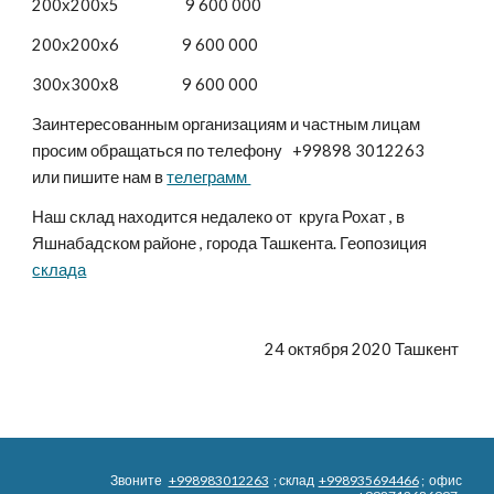
200х200х5                    9 600 000
200х200х6                   9 600 000
300х300х8                   9 600 000
Заинтересованным организациям и частным лицам 
просим обращаться по телефону   +99898 3012263    
или пишите нам в 
телеграмм 
Наш склад находится недалеко от  круга Рохат , в 
Яшнабадском районе , города Ташкента. Геопозиция 
склада
24 октября 2020 Ташкент 
Звоните
+998983012263
; склад
+998935694466
; офис