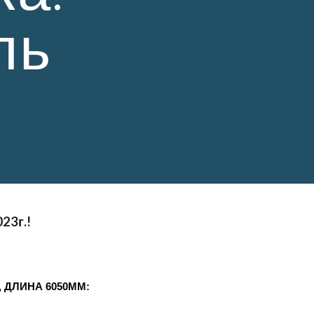
ь 
02
3
г.!
, ДЛИНА 6050ММ: