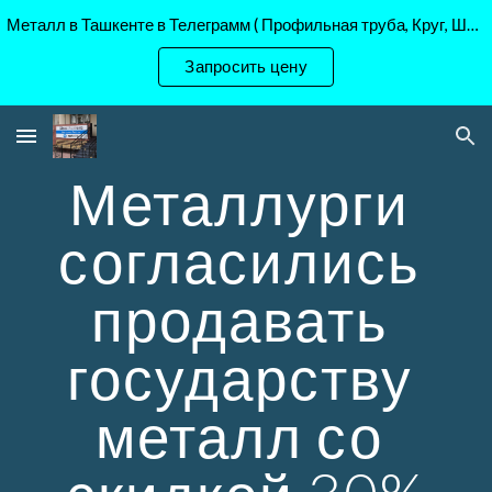
Металл в Ташкенте в Телеграмм ( Профильная труба, Круг, Шестигранник Ст45, 40Х, )
Skip to main content
Skip to navigation
Запросить цену
Металлурги 
согласились 
продавать 
государству 
металл со 