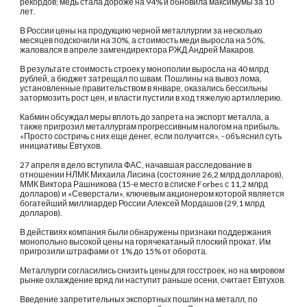
рекордов; медь стала дороже на 94% и обновила максимумы за 10 
лет.
В России цены на продукцию черной металлургии за несколько 
месяцев подскочили на 30%, а стоимость меди выросла на 50%, 
жаловался в апреле замгендиректора РЖД Андрей Макаров.
В результате стоимость строек у монополии выросла на 40 млрд 
рублей, а бюджет затрещал по швам. Пошлины на вывоз лома, 
установленные правительством в январе, оказались бессильны 
затормозить рост цен, и власти пустили в ход тяжелую артиллерию.
Кабмин обсуждал меры вплоть до запрета на экспорт металла, а 
также пригрозил металлургам прогрессивным налогом на прибыль. 
«Просто состричь с них еще денег, если получится», - объяснил суть 
инициативы Евтухов.
27 апреля в дело вступила ФАС, начавшая расследование в 
отношении НЛМК Михаила Лисина (состояние 26,2 млрд долларов), 
ММК Виктора Рашникова (15-е место в списке Forbes с 11,2 млрд 
долларов) и «Северстали», ключевым акционером которой является 
богатейший миллиардер России Алексей Мордашов (29,1 млрд 
долларов).
В действиях компания были обнаружены признаки поддержания 
монопольно высокой цены на горячекатаный плоский прокат. Им 
пригрозили штрафами от 1% до 15% от оборота.
Металлурги согласились снизить цены для госстроек, но на мировом 
рынке охлаждение вряд ли наступит раньше осени, считает Евтухов.
Введение запретительных экспортных пошлин на металл, по 