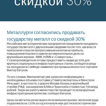
скидкой 30%
Металлурги согласились продавать 
государству металл со скидкой 30%
Российские металлургические предприятия предложили продавать 
государству металл с двузначными скидками после того, как власти 
пригрозили отрасли прогрессивным налогом на прибыль, 
повышением пошлин и завели антимонопольное дело на 
крупнейших игроков - ММК, НЛМК и «Северсталь».
Сталепроизводители готовы предоставить скидки до 30% для 
крупных социальных и инфраструктурных строек, сообщил в среду 
на заседании в СовФеде замминистра промышленности и торговли 
Виктор Евтухов.
По его словам, Минпромторг уже запросил информацию о 
необходимых объемах поставки у Главгосэкспертизы и Минстроя. 
Речь идет, в частности, о дороге Москва-Казань и крупнейшей 
стройке РЖД - расширении БАМа и Транссиба стоимостью 700 млрд 
рублей. Такую же работу министерство проводит по всем крупным 
инфраструктурным проектам, сообщил Евтухов.
Цены на металлы резко выросли на внешних рынках: железная руда 
подорожала на 110% за год и в начале мая достигала исторических 