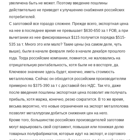
увеличена быть не может. Поэтому введение пошлины 
действительно не приведет к улучшению снабжения российских 
потребителей.
С заготовкой все гораздо сложнее. Прежде всего, экспортная цена 
на нее в последнее время не превышает $630-650 за т FOB, а при 
вычитании из нее фиксированных $115 получится порядка $515-
535 за т. Много это или мало? Такие цены (на самом деле, чуть 
выше), были в начале февраля либо в начале декабря прошлого 
года. Тогда российские компании, помнится, не жаловались на 
отрицательную рентабельность, хотя были не в восторге, да.
Ключевое значение здесь будет, конечно, иметь стоимость 
металлолома. Сейчас он обходится российским производителям 
примерно по $375-390 за т с доставкой без НДС. Так что, даже 
после введения пошлины экспортная цена позволит им получать 
прибыль, хотя маржа, конечно, резко сократится. В то же время, 
весьма вероятно, что новые ограничения на экспорт металлолома 
позволят металлургам добиться снижения цен на него.
Кроме того, большинство российских производителей заготовки 
могут варьировать свой сортамент, повышая или понижая долю 
товарных полуфабрикатов, которые идут на экспорт, и сортового 