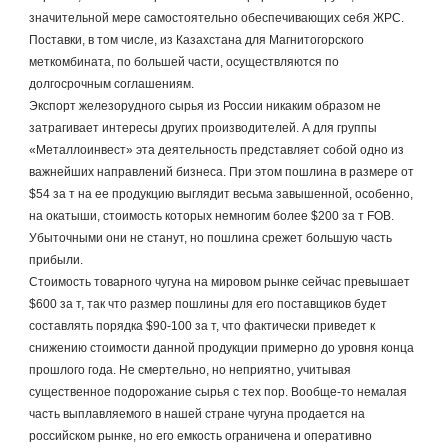
значительной мере самостоятельно обеспечивающих себя ЖРС. 
Поставки, в том числе, из Казахстана для Магнитогорского 
меткомбината, по большей части, осуществляются по 
долгосрочным соглашениям.
Экспорт железорудного сырья из России никаким образом не 
затрагивает интересы других производителей. А для группы 
«Металлоинвест» эта деятельность представляет собой одно из 
важнейших направлений бизнеса. При этом пошлина в размере от 
$54 за т на ее продукцию выглядит весьма завышенной, особенно, 
на окатыши, стоимость которых немногим более $200 за т FOB. 
Убыточными они не станут, но пошлина срежет большую часть 
прибыли.
Стоимость товарного чугуна на мировом рынке сейчас превышает 
$600 за т, так что размер пошлины для его поставщиков будет 
составлять порядка $90-100 за т, что фактически приведет к 
снижению стоимости данной продукции примерно до уровня конца 
прошлого года. Не смертельно, но неприятно, учитывая 
существенное подорожание сырья с тех пор. Вообще-то немалая 
часть выплавляемого в нашей стране чугуна продается на 
российском рынке, но его емкость ограничена и оперативно 