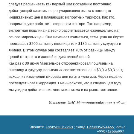
следует расценивать как первый шаг к созданию постоянно 
действующей системы по регулированию рынка с помощью 
индикативных цен и плавающих экспортных тарифов. Как это, 
например, уже работает в зерновом секторе. Так, например, 
экспортная пошлина на зерно рассчитывается еженедельно на 
основе мировых цен. Она начинает взиматься, если цена на бирже 
превышает $200 за тонну пшеницы или $185 за тонну кукурузы и 
ячменя. В этом случае она составляет 70% от разницы между 
ценой контракта и данной индикативной ценой.
Как раз с 30 июня Минсельхоз откорректировал пошлины на 
пшеницу и кукурузу, повысив их соответственно на $3,0 и $0,3 за т, 
исходя из изменений мировых цен на эти культуры. Через неделю 
последует новая коррекция. Очень похоже, что в следующем году 
мы увидим действие похожего механизма и на рынке металлов.
Источник: ИИС Металлоснабжение и сбыт
Звоните
+998983012263
; склад
+998935694466
; офис
+998712686997