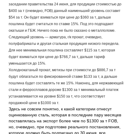
заседании правительства 24 июня, для продукции стоимостью до 
$400 за т (очевидно, FOB) данный наименьший уровень составит 
$54 за т. Он будет взиматься при цене до $360 за т, дальше 
пошлина будет считаться по ставке 15%. Под это подпадают 
окатыши и ГБЖ. Ничего пока не было сказано о металлоломе.
Следующий уровень — арматура, г/к прокат, очевидно, 
полуфабрикаты и другая стальная продукция низкого передела. 
Для нее минимальная пошлина составляет $115 за т, которая 
будет взиматься при цене до $766,7 за т, дальше тариф 
уменьшается до 15%.
Холоднокатаный прокат, метизы при стоимости до $886,7 за т 
будут облагаться по фиксированной ставке $133 за т, а дальше 
пошлина будет составлять те же 15%. Наконец, для нержавеющей 
стали и ферросплавов дороже $1300 за т минимальный платеж 
устанавливается на уровне $150 за т, что соответствует 
продажной цене в $1000 за т.
Здесь не совсем понятно, к какой категории отнесут 
оцинкованную сталь, которая в последние пару месяцев 
поставлялась на экспорт более чем по $1300 за т FOB, 
но, очевидно, при подготовке реального постановления, 
которое должно быть подписано до 30 июня, все 