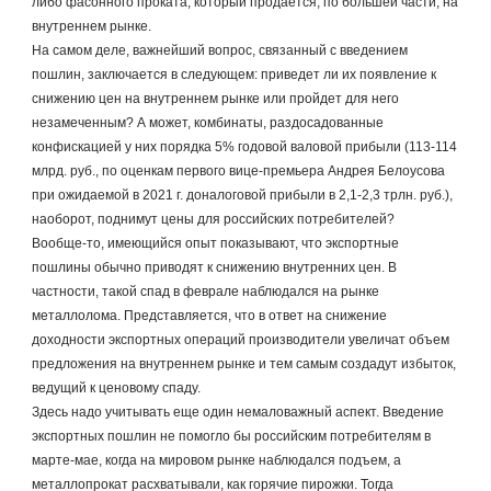
либо фасонного проката, который продается, по большей части, на 
внутреннем рынке.
На самом деле, важнейший вопрос, связанный с введением 
пошлин, заключается в следующем: приведет ли их появление к 
снижению цен на внутреннем рынке или пройдет для него 
незамеченным? А может, комбинаты, раздосадованные 
конфискацией у них порядка 5% годовой валовой прибыли (113-114 
млрд. руб., по оценкам первого вице-премьера Андрея Белоусова 
при ожидаемой в 2021 г. доналоговой прибыли в 2,1-2,3 трлн. руб.), 
наоборот, поднимут цены для российских потребителей?
Вообще-то, имеющийся опыт показывают, что экспортные 
пошлины обычно приводят к снижению внутренних цен. В 
частности, такой спад в феврале наблюдался на рынке 
металлолома. Представляется, что в ответ на снижение 
доходности экспортных операций производители увеличат объем 
предложения на внутреннем рынке и тем самым создадут избыток, 
ведущий к ценовому спаду.
Здесь надо учитывать еще один немаловажный аспект. Введение 
экспортных пошлин не помогло бы российским потребителям в 
марте-мае, когда на мировом рынке наблюдался подъем, а 
металлопрокат расхватывали, как горячие пирожки. Тогда 