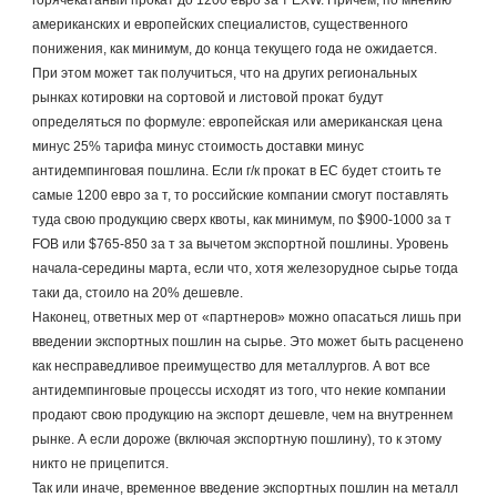
горячекатаный прокат до 1200 евро за т EXW. Причем, по мнению 
американских и европейских специалистов, существенного 
понижения, как минимум, до конца текущего года не ожидается. 
При этом может так получиться, что на других региональных 
рынках котировки на сортовой и листовой прокат будут 
определяться по формуле: европейская или американская цена 
минус 25% тарифа минус стоимость доставки минус 
антидемпинговая пошлина. Если г/к прокат в ЕС будет стоить те 
самые 1200 евро за т, то российские компании смогут поставлять 
туда свою продукцию сверх квоты, как минимум, по $900-1000 за т 
FOB или $765-850 за т за вычетом экспортной пошлины. Уровень 
начала-середины марта, если что, хотя железорудное сырье тогда 
таки да, стоило на 20% дешевле.
Наконец, ответных мер от «партнеров» можно опасаться лишь при 
введении экспортных пошлин на сырье. Это может быть расценено 
как несправедливое преимущество для металлургов. А вот все 
антидемпинговые процессы исходят из того, что некие компании 
продают свою продукцию на экспорт дешевле, чем на внутреннем 
рынке. А если дороже (включая экспортную пошлину), то к этому 
никто не прицепится.
Так или иначе, временное введение экспортных пошлин на металл 