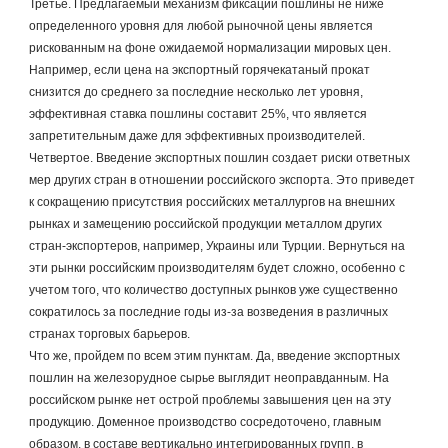
Третье. Предлагаемый механизм фиксации пошлины не ниже 
определенного уровня для любой рыночной цены является 
рискованным на фоне ожидаемой нормализации мировых цен. 
Например, если цена на экспортный горячекатаный прокат 
снизится до среднего за последние несколько лет уровня, 
эффективная ставка пошлины составит 25%, что является 
запретительным даже для эффективных производителей.
Четвертое. Введение экспортных пошлин создает риски ответных 
мер других стран в отношении российского экспорта. Это приведет 
к сокращению присутствия российских металлургов на внешних 
рынках и замещению российской продукции металлом других 
стран-экспортеров, например, Украины или Турции. Вернуться на 
эти рынки российским производителям будет сложно, особенно с 
учетом того, что количество доступных рынков уже существенно 
сократилось за последние годы из-за возведения в различных 
странах торговых барьеров.
Что же, пройдем по всем этим пунктам. Да, введение экспортных 
пошлин на железорудное сырье выглядит неоправданным. На 
российском рынке нет острой проблемы завышения цен на эту 
продукцию. Доменное производство сосредоточено, главным 
образом, в составе вертикально интегрированных групп, в 