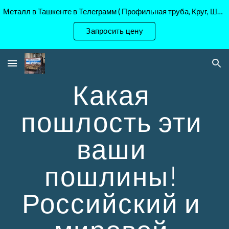
Металл в Ташкенте в Телеграмм ( Профильная труба, Круг, Шестигранник Ст45, 40Х, )
Skip to main content
Skip to navigation
Запросить цену
Какая 
пошлость эти 
ваши 
пошлины! 
Российский и 