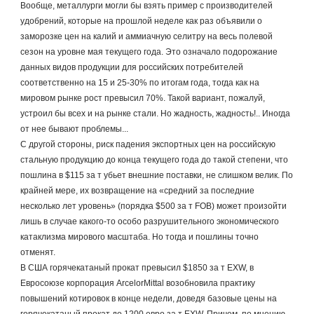
Вообще, металлурги могли бы взять пример с производителей 
удобрений, которые на прошлой неделе как раз объявили о 
заморозке цен на калий и аммиачную селитру на весь полевой 
сезон на уровне мая текущего года. Это означало подорожание 
данных видов продукции для российских потребителей 
соответственно на 15 и 25-30% по итогам года, тогда как на 
мировом рынке рост превысил 70%. Такой вариант, пожалуй, 
устроил бы всех и на рынке стали. Но жадность, жадность!.. Иногда 
от нее бывают проблемы...
С другой стороны, риск падения экспортных цен на российскую 
стальную продукцию до конца текущего года до такой степени, что 
пошлина в $115 за т убьет внешние поставки, не слишком велик. По 
крайней мере, их возвращение на «средний за последние 
несколько лет уровень» (порядка $500 за т FOB) может произойти 
лишь в случае какого-то особо разрушительного экономического 
катаклизма мирового масштаба. Но тогда и пошлины точно 
отменят.
В США горячекатаный прокат превысил $1850 за т EXW, в 
Евросоюзе корпорация ArcelorMittal возобновила практику 
повышений котировок в конце недели, доведя базовые цены на 