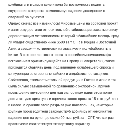
комбинаты и в самом деле имели бы возможность поднять 
внутренние котировки, компенсируя падение доходности от 
операций за рубежом.
Однако сейчас все изменилось! Мировые цены на сортовой прокат 
и заготовку достигли относительной стабилизации, зажатые снизу 
дорогостоящим металлоломом, который в ближайшие месяцы вряд 
ли упадет существенно ниже $500 за т CFR в Турции и Восточной 
Азии, а сверху — котировками на арматуру и полуфабрикаты в 
Китае. В секторе листового проката российским компаниям (за 
исключением ориентирующейся на Европу «Северстали») также 
приходится сбавлять цены под влиянием ослабевшего спроса и 
конкуренции со стороны китайских и индийских поставщиков.
Собственно, стоимость стальной продукции в России в июне и так 
была сильно завышенной по сравнению с экспортной, причем 
превышение внутренних цен над экспортным паритетом могло 
достигать для арматуры и горячекатаного проката 15 тыс. руб. за т 
и более. И сужение этого разрыва уже началось. Так, некоторые 
крупные производители сварных труб добились от комбинатов 
падения цен на рулон до около 90 тыс. руб. за т CPT, что как раз 
практически соответствует экспортному паритету.