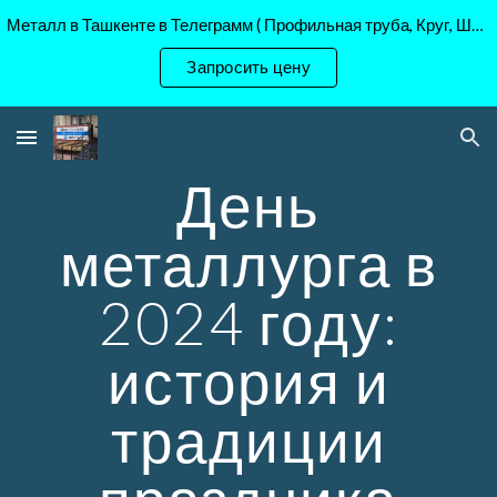
Металл в Ташкенте в Телеграмм ( Профильная труба, Круг, Шестигранник Ст45, 40Х, )
Skip to main content
Skip to navigation
Запросить цену
День
металлурга в
2024 году:
история и
традиции