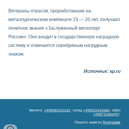
Ветераны отрасли, проработавшие на
металлургическом комбинате 15 — 20 лет, получают
почетное звание «Заслуженный металлург
России». Оно входит в государственную наградную
систему и отмечается серебряным нагрудным
знаком.
Источник: кр.ru
Звоните
+998983012263
; склад
+998935694466
; офис
+998712686997
Пишите нами по
Телеграмм