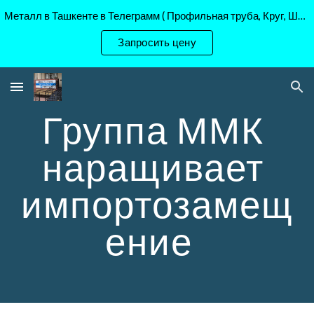
Металл в Ташкенте в Телеграмм ( Профильная труба, Круг, Шестигранник Ст45, 40Х, )
Skip to main content
Skip to navigation
Запросить цену
Группа ММК 
наращивает 
импортозамещ
ение  