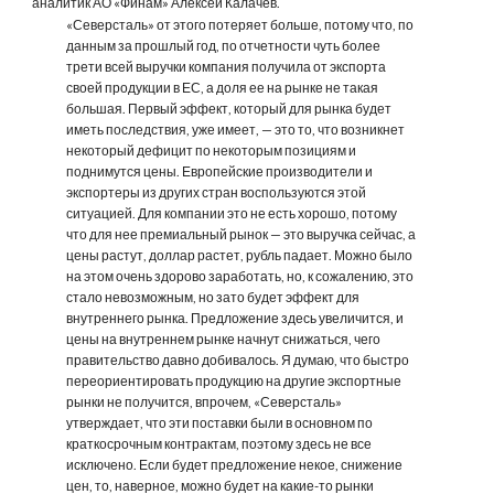
аналитик АО «Финам» Алексей Калачев.
«Северсталь» от этого потеряет больше, потому что, по 
данным за прошлый год, по отчетности чуть более 
трети всей выручки компания получила от экспорта 
своей продукции в ЕС, а доля ее на рынке не такая 
большая. Первый эффект, который для рынка будет 
иметь последствия, уже имеет, — это то, что возникнет 
некоторый дефицит по некоторым позициям и 
поднимутся цены. Европейские производители и 
экспортеры из других стран воспользуются этой 
ситуацией. Для компании это не есть хорошо, потому 
что для нее премиальный рынок — это выручка сейчас, а 
цены растут, доллар растет, рубль падает. Можно было 
на этом очень здорово заработать, но, к сожалению, это 
стало невозможным, но зато будет эффект для 
внутреннего рынка. Предложение здесь увеличится, и 
цены на внутреннем рынке начнут снижаться, чего 
правительство давно добивалось. Я думаю, что быстро 
переориентировать продукцию на другие экспортные 
рынки не получится, впрочем, «Северсталь» 
утверждает, что эти поставки были в основном по 
краткосрочным контрактам, поэтому здесь не все 
исключено. Если будет предложение некое, снижение 
цен, то, наверное, можно будет на какие-то рынки 