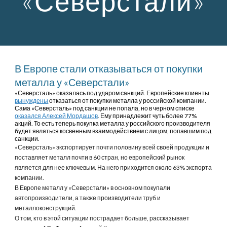
«Северстали»
В Европе стали отказываться от покупки 
металла у «Северстали»
«Северсталь» оказалась под ударом санкций. Европейские клиенты 
вынуждены
 отказаться от покупки металла у российской компании. 
Сама «Северсталь» под санкции не попала, но в черном списке 
оказался Алексей Мордашов
. Ему принадлежит чуть более 77% 
акций. То есть теперь покупка металла у российского производителя 
будет являться косвенным взаимодействием с лицом, попавшим под 
санкции.
«Северсталь» экспортирует почти половину всей своей продукции и 
поставляет металл почти в 60 стран, но европейский рынок 
является для нее ключевым. На него приходится около 63% экспорта 
компании.
В Европе металл у «Северстали» в основном покупали 
автопроизводители, а также производители труб и 
металлоконструкций.
О том, кто в этой ситуации пострадает больше, рассказывает 