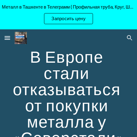
Металл в Ташкенте в Телеграмм ( Профильная труба, Круг, Шестигранник Ст45, 40Х, )
Skip to main content
Skip to navigation
Запросить цену
В Европе 
стали 
отказываться 
от покупки 
металла у 