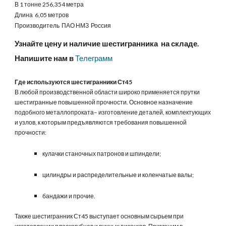
В 1 тонне 
256
,
354
 метра
Длина  6,05 метров
Производитель  ПАО НМЗ  Россия
Узнайте цену и наличие шестигранника  на складе. 
Напишите нам в
Телеграмм
Где используются шестигранники Ст45
В любой производственной области широко применяется прутки 
шестигранные повышенной прочности. Основное назначение 
подобного металлопроката– изготовление деталей, комплектующих 
и узлов, к которым предъявляются требования повышенной 
прочности:
кулачки станочных патронов и шпиндели;
цилиндры и распределительные и коленчатые валы;
бандажи и прочие.
Также шестигранник Ст45 выступает основным сырьем при 