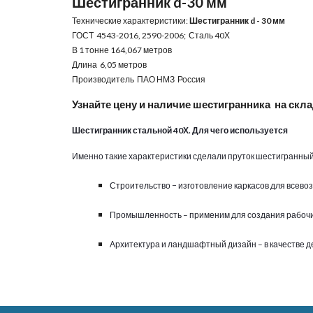
Шестигранник d-
30
 мм
Технические характеристики: 
Шестигранник d - 
30
 мм
ГОСТ  4543-2016, 2590-2006;  Сталь 40Х
В 1 тонне 1
64
,
067
 метров
Длина  6,05 метров
Производитель  ПАО НМЗ  Россия
Узнайте цену и наличие шестигранника  на скл
Шестигранник стальной 40Х. Для чего используется
Именно такие характеристики сделали пруток шестигранны
Строительство − изготовление каркасов для всево
Промышленность – применим для создания рабочи
Архитектура и ландшафтный дизайн – в качестве 