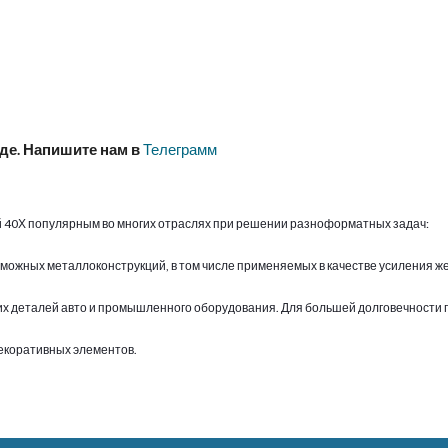
аде. Напишите нам в
Телеграмм
й 40Х популярным во многих отраслях при решении разноформатных задач:
зможных металлоконструкций, в том числе применяемых в качестве усиления 
х деталей авто и промышленного оборудования. Для большей долговечности 
декоративных элементов.