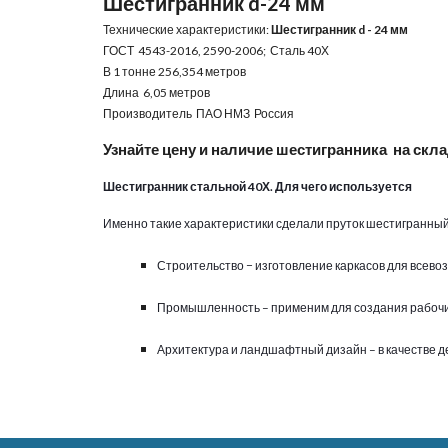
Шестигранник d-24 мм
Технические характеристики: 
Шестигранник d - 24 мм
ГОСТ  4543-2016, 2590-2006;  Сталь 40Х
В 1 тонне 
256
,
354
 метров
Длина  6,05 метров
Производитель  ПАО НМЗ  Россия
Узнайте цену и наличие шестигранника  на скл
Шестигранник стальной 40Х. Для чего используется
Именно такие характеристики сделали пруток шестигранны
Строительство − изготовление каркасов для всево
Промышленность – применим для создания рабочи
Архитектура и ландшафтный дизайн – в качестве 