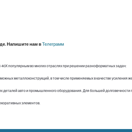
аде. Напишите нам в
Телеграмм
й 40Х популярным во многих отраслях при решении разноформатных задач:
зможных металлоконструкций, в том числе применяемых в качестве усиления 
х деталей авто и промышленного оборудования. Для большей долговечности 
декоративных элементов.