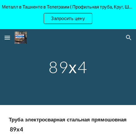
Металл в Ташкенте в Телеграмм ( Профильная труба, Круг, Шестигранник Ст45, 40Х, )
Skip to main content
Skip to navigation
Запросить цену
89х4
Труба электросварная стальная прямошовная
89
х
4