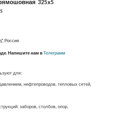
прямошовная
325х5
х5
", Россия
аде. Напишите нам в
Телеграмм
ьзуют для:
давлением, нефтепроводов, тепловых сетей,
трукций: заборов, столбов, опор,