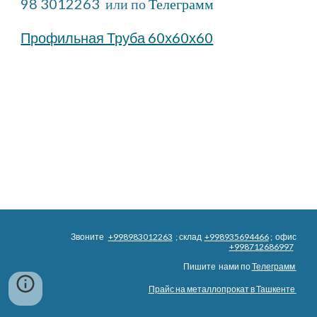
98 3012263  или по
Телеграмм
Профильная Труба 60х60х60
Звоните
+998983012263
; склад
+998935694466
; офис
+998712686997
Пишите нами по
Телеграмм
Прайс на металлопрокат в Ташкенте