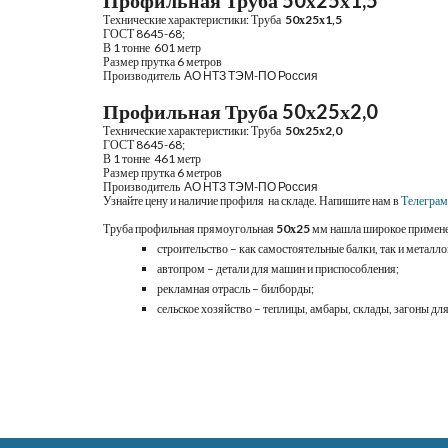
Профильная Труба 
5
0х
25
х
1,5
Технические характеристики: Труба 
5
0х
25
х
1,5
ГОСТ 8645-
6
8;  
В 1 тонне 
 601 
метр
Размер прутка 
6
 метров
Производитель 
 АО НТЗ ТЭМ-ПО Россия
Профильная Труба 
5
0х
25
х
2,0
Технические характеристики: Труба 
5
0х
25
х
2,0
ГОСТ 8645-
6
8;  
В 1 тонне 
 461 
метр
Размер прутка 
6
 метров
Производитель 
 АО НТЗ ТЭМ-ПО Россия
Узнайте цену и наличие профиля  на складе. Напишите нам в
Телегра
Труба профильная прямоугольная 
50х25
 мм нашла широкое примене
строительство – как самостоятельные балки, так и метал
автопром – детали для машин и приспособления;
рекламная отрасль – билборды;
сельское хозяйство – теплицы, амбары, склады, загоны для