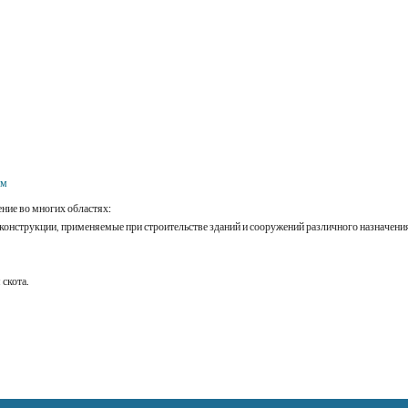
мм
ние во многих областях:
локонструкции, применяемые при строительстве зданий и сооружений различного назначени
 скота.