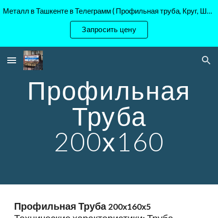
Металл в Ташкенте в Телеграмм ( Профильная труба, Круг, Шестигранник Ст45, 40Х, )
Skip to main content
Skip to navigation
Запросить цену
Профильная
Труба
200х160
Профильная Труба
200х160х
5