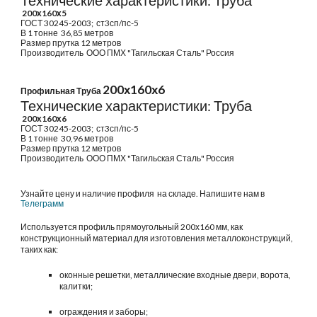
Технические характеристики: Труба
200х160х
5
ГОСТ
30245-2003
;
ст3сп/пс-5
В 1 тонне
3
6
,
85
метр
ов
Размер прутка
12
метров
Производитель
ООО ПМХ "Тагильская Сталь" Россия
2
00х
16
0х
6
Профильная Труба
Технические характеристики: Труба
2
00х
16
0х
6
ГОСТ
30245-2003
;
ст3сп/пс-5
В 1 тонне
30
,96
метр
ов
Размер прутка
12
метров
Производитель
ООО ПМХ "Тагильская Сталь"
Россия
Узнайте цену и наличие профиля на складе. Напишите нам в
Телеграмм
Используется профиль прямоугольный 200х160 мм, как
конструкционный материал для изготовления металлоконструкций,
таких как:
оконные решетки, металлические входные двери, ворота,
калитки;
ограждения и заборы;