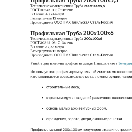
Профильная Труба 
20
0х
100
х
5,5
Технические характеристики: Труба 
20
0х
100
х
5,5
ГОСТ 
30245-03
;  С
т3сп/пс
В 1 тонне 
40
,
74
метр
а
Размер прутка 
12 
метров
Производитель 
 ООО ПМХ Тагильская Сталь Россия
Профильная Труба 
2
0
0х
10
0
х
6
Технические характеристики: Труба 
2
0
0х
100
х
6
ГОСТ 
30245-03
;  С
т3сп/пс
В 1 тонне 
37,53
метр
а
Размер прутка 
12 
метров
Производитель 
ООО ПМХ Тагильская Сталь
 Россия
Узнайте цену и наличие профиля  на складе. Напишите нам в
Телегра
Используется профиль прямоугольный 200х100 мм в качестве
изготавливаются всевозможные металлоконструкции, напри
строительные леса;
каркасы модульных зданий различного назначения
основы малых архитектурных форм;
ограждения, ворота, двери, оконные решетки.
Профиль стальной 200х100 мм популярен в машиностроении, 