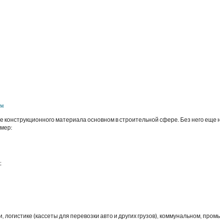
мм
 конструкционного материала основном в строительной сфере. Без него еще не
мер:
;
логистике (кассеты для перевозки авто и других грузов), коммунальном, пром