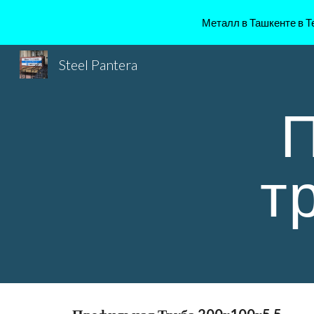
Металл в Ташкенте в Те
Sk
Steel Pantera
П
т