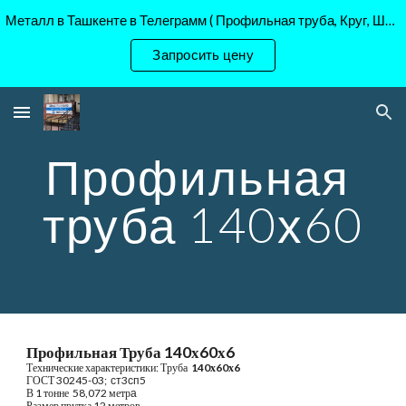
Металл в Ташкенте в Телеграмм ( Профильная труба, Круг, Шестигранник Ст45, 40Х, )
Skip to main content
Skip to navigation
Запросить цену
Профильная 
труба 140х60
Профильная Труба 
14
0х
60
х
6
Технические характеристики: Труба 
14
0х
6
0х
6
ГОСТ 
30245-03
;  
ст3сп5
В 1 тонне 
 58,072 
метр
а
Размер прутка 
12 
метров