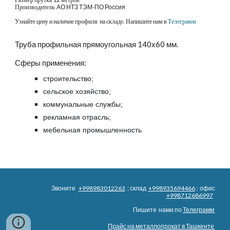
Производитель 
 АО НТЗ ТЭМ-ПО Россия
Узнайте цену и наличие профиля  на складе. Напишите нам в
Телеграмм
Труба профильная прямоугольная 
14
0х
6
0 мм. 
Сферы применения:
строительство;
сельское хозяйство;
коммунальные службы;
рекламная отрасль;
мебельная промышленность
Звоните
+998983012263
; склад
+998935694466
; офис
+998712686997
Пишите нами по
Телеграмм
Прайс на металлопрокат в Ташкенте