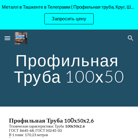
Металл в Ташкенте в Телеграмм ( Профильная труба, Круг, Шестигранник Ст45, 40Х, )
Skip to main content
Skip to navigation
Запросить цену
Профильная 
Труба 100х50
Профильная Труба 
0х
х
10
50
2,6
Технические характеристики: Труба 
1
00х
5
0х
2,6
ГОСТ  8645-68
;
 ГОСТ 30245-03 
В 1 тонне 
 170,23 
метров