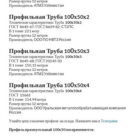
Размер прутка 
12 
метров
Производитель 
 АТМЗ Узбекистан
Профильная Труба 
0х
х
10
50
2
Технические характеристики: Труба 
1
00х
5
0х
2
ГОСТ  8645-6
7;
 ГОСТ 
8639-82; СТ2ПС
В 1 тонне 
 221 
метр
Размер прутка 
12 
метров
Производитель 
 ООО ПО НВТЗ Россия
Профильная Труба 
0х
х
10
50
3
Технические характеристики: Труба 
1
00х
5
0х
3
ГОСТ  8645-68
;
 ГОСТ 30245-03 
В 1 тонне 
 150,15 
метров
Размер прутка 
12 
метров
Производитель 
 АТМЗ Узбекистан
Профильная Труба 
0х
х
10
50
4
Технические характеристики: Труба 
1
00х
5
0х
4
ГОСТ  
13663
В 1 тонне 
 114,94 
метра
Размер прутка 
12 
метров
Производитель 
 ООО 
Уральская металлообрабатывающая компания 
Россия
Узнайте цену и наличие профиля  на складе. Напишите нам в
Телеграмм
Профиль прямоугольный 100х50 мм применяется: