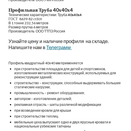
Профильная Труба 40х40х
4
Технические характеристики: Труба
4
0х
4
0х
4
ГОСТ  
 8639-82 
ст
3
сп
В 1 тонне 
232
,
5
6 метров
Размер прутка 6 метров
Производитель 
ООО ТТПЗ Россия
Узнайте цену и наличие профиля  на складе. 
Напишите нам в 
Телеграмм 
Профиль квадратный 
4
0х
4
0
мм 
применяется
при 
строительств
е
 площадок для детей и спортсменов, 
изготовления металлических конструкций, используемых для 
реконструкции зданий;
строительство – конструкции, способные выдерживать большие 
статические нагрузки;
промышленность – ремонт оборудования;
автопром – изготовление деталей;
рекламная отрасль – 
шиты 
различной модификации
при возведении кровли для крыши
при строительстве теплиц
мебельные цеха выпускают одно и двух ярусные кровати и 
национальные узбекские тапчаны