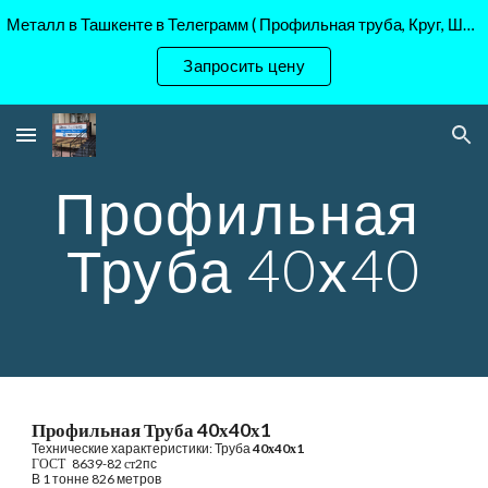
Металл в Ташкенте в Телеграмм ( Профильная труба, Круг, Шестигранник Ст45, 40Х, )
Skip to main content
Skip to navigation
Запросить цену
Профильная 
Труба 40х40
Профильная Труба 40х40х1
Технические характеристики: Труба
4
0х
4
0х
1
ГОСТ  
 8639-82 
ст
2пс
В 1 тонне 826 метров