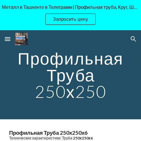
Металл в Ташкенте в Телеграмм ( Профильная труба, Круг, Шестигранник Ст45, 40Х, )
Skip to main content
Skip to navigation
Запросить цену
Профильная
Труба
250х250
Профильная Труба 250х250х6
Технические характеристики: Труба
250
х
250
х
6