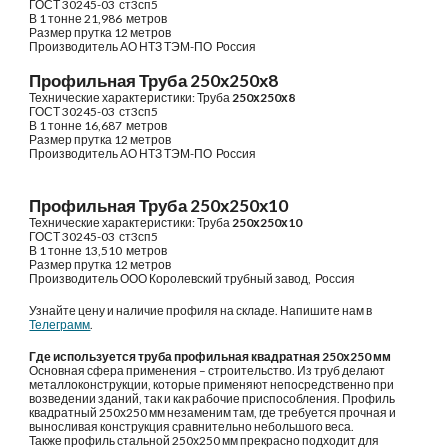
ГОСТ 30245-03 ст3сп5
В 1 тонне 21
,
986
метров
Размер прутка 12 метров
Производитель
АО НТЗ ТЭМ-ПО
Россия
Профильная Труба 250х250х8
Технические характеристики: Труба
250
х
250
х
8
ГОСТ 30245-03 ст3сп5
В 1 тонне 16
,
687
метров
Размер прутка 12 метров
Производитель
АО НТЗ ТЭМ-ПО
Россия
Профильная Труба 250х250х
10
Технические характеристики: Труба
250
х
250
х
10
ГОСТ 30245-03 ст3сп5
В 1 тонне 1
3
,
510
метров
Размер прутка 12 метров
Производитель
ОО
О
Королевский трубный завод,
Россия
Узнайте цену и наличие профиля на складе. Напишите нам в
Телеграмм
.
Где используется труба профильная квадратная 250х250 мм
Основная сфера применения – строительство. Из труб делают
металлоконструкции, которые применяют непосредственно при
возведении зданий, так и как рабочие приспособления. Профиль
квадратный 250х250 мм незаменим там, где требуется прочная и
выносливая конструкция сравнительно небольшого веса.
Также профиль стальной 250х250 мм прекрасно подходит для