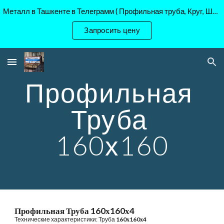
Металл в Ташкенте в Телеграмм ( Профильная труба, Круг, Шестигранник Ст45, 40Х, )
Skip to main content
Skip to navigation
Запросить цену
Профильная 
Труба 
160х160
Профильная Труба 160х160х4
Технические характеристики: Труба
160
х
160
х
4