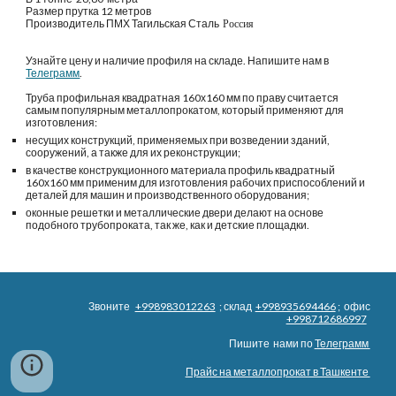
Размер прутка 12 метров
Производитель
ПМХ Тагильская Сталь
  Россия 
Узнайте цену и наличие профиля на складе. Напишите нам в 
Телеграмм
.
Труба профильная квадратная 160х160 мм по праву считается 
самым популярным металлопрокатом, который применяют для 
изготовления:
несущих конструкций, применяемых при возведении зданий, 
сооружений, а также для их реконструкции;
в качестве конструкционного материала профиль квадратный 
160х160 мм применим для изготовления рабочих приспособлений и 
деталей для машин и производственного оборудования;
оконные решетки и металлические двери делают на основе 
подобного трубопроката, так же, как и детские площадки.
Звоните
+998983012263
; склад
+998935694466
; офис
+998712686997
Пишите нами по
Телеграмм
Прайс на металлопрокат в Ташкенте