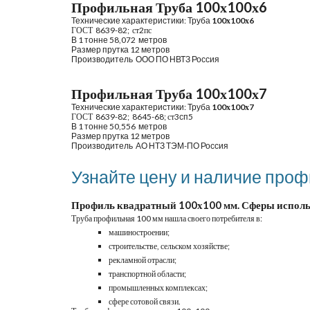
Профильная Труба 100х100х6
Технические характеристики: Труба
1
00х
1
00х
6
ГОСТ  8639-82;
 ст
2
пс
В 1 тонне 58
,
072
 метров
Размер прутка 12 метров
Производитель 
ООО ПО НВТЗ Россия
Профильная Труба 100х100х7
Технические характеристики: Труба
1
00х
1
00х
7
ГОСТ  8639-82;
 8645-68
; 
ст
3сп5
В 1 тонне 50
,
556
 метров
Размер прутка 12 метров
Производитель 
АО НТЗ ТЭМ-ПО Россия
Узнайте цену и наличие профи
Профиль квадратный 100х100 мм. Сферы испол
Труба профильная 100 мм нашла своего потребителя в:
машиностроении;
строительстве, сельском хозяйстве;
рекламной отрасли;
транспортной области;
промышленных комплексах;
сфере сотовой связи.