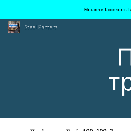
Металл в Ташкенте в Те
Sk
Steel Pantera
П
т