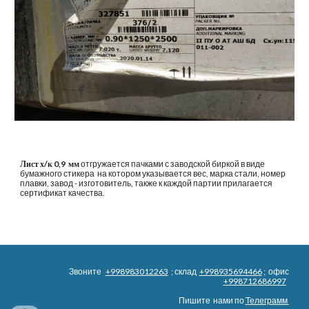
Лист х/к 0,9  мм
 отгружается пачками с заводской биркой в виде 
бумажного стикера  на котором указывается вес, марка стали, номер 
плавки, завод - изготовитель, также к каждой партии прилагается 
сертификат качества.
Звоните
+998983012263
; склад
+998935694466
; офис
+998712686997
Пишите нами по
Телеграмм