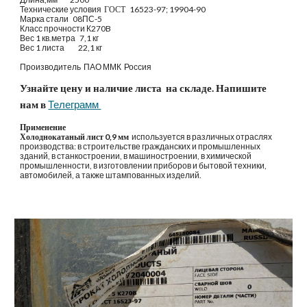
Технические условия
ГОСТ  
 16523-97; 19904-90
Марка стали   08ПС-5
Класс прочности К270B
Вес 1 кв.метра   7,1 кг
Вес 1 листа          22,1 кг
Производитель 
ПАО ММК  Россия
Узнайте цену и наличие листа  на складе. Напишите 
нам в
Телеграмм 
Применение 
Холоднокатаный лист 0,9 мм
  используется в различных отраслях 
производства: в строительстве гражданских и промышленных 
зданий, в станкостроении, в машиностроении, в химической 
промышленности, в изготовлении приборов и бытовой техники, 
автомобилей, а также штампованных изделий.