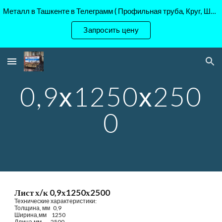
Металл в Ташкенте в Телеграмм ( Профильная труба, Круг, Шестигранник Ст45, 40Х, )
Skip to main content
Skip to navigation
Запросить цену
0,9х1250х250
0
Лист х/к 0,9х1250х2500
Технические характеристики:
Толщина, мм   0,9
Ширина,мм     1250
Длина,мм         2500