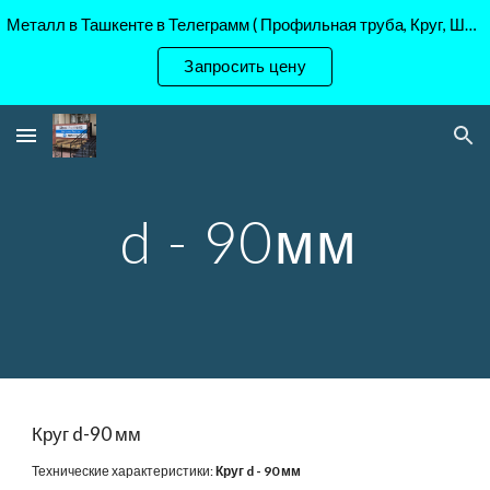
Металл в Ташкенте в Телеграмм ( Профильная труба, Круг, Шестигранник Ст45, 40Х, )
Skip to main content
Skip to navigation
Запросить цену
d - 90мм
Круг d-
9
0 мм
Технические характеристики:
Круг d -
9
0 мм