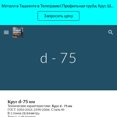
Металл в Ташкенте в Телеграмм ( Профильная труба, Круг, Шестигранник Ст45, 40Х, )
Skip to main content
Skip to navigation
Запросить цену
d - 75
Круг d-
75
 мм
Технические характеристики: 
 Круг d - 
75
 мм
ГОСТ  
1050-2013; 2590-2006;  Сталь 45
В 1 тонне 
28
,8
4
 метрa
Длина  6,05 метров