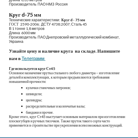
Производитель  ПАО
НМЗ  Россия
Круг d-
75
 мм
Технические характеристики: 
 Круг d - 
75
 мм
ГОСТ  
 2590-2006;  ДСТУ 4738:2007
; 
Сталь 45
В 1 тонне 1,8 метров
Длина  6
000 
мм
Производитель 
ПАО Днепровский металлургический комбинат, 
Украина
Узнайте цену и наличие круга  на складе. Напишите 
нам в
Телеграмм 
Где используется круг Ст45
Основное назначение прутка стального любого диаметра – изготовление 
деталей и комплектующих, к которым предъявляются требования 
повышенной прочности:
кулачки станочных патронов;
шпиндели;
цилиндры;
распределительные и коленчатые валы;
бандажи и прочие.
Кроме этого, круг Ст45 выступает основным материалом при изготовлении 
плоскогубцев и ручных тисочков. Также пруток такого сорта часто 
применяется в строительстве при укреплении всевозможных конструкций.