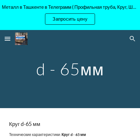
Металл в Ташкенте в Телеграмм ( Профильная труба, Круг, Шестигранник Ст45, 40Х, )
Skip to main content
Skip to navigation
Запросить цену
d - 65мм
Круг d-6
5
 мм
Технические характеристики: 
Круг d - 6
5
 мм