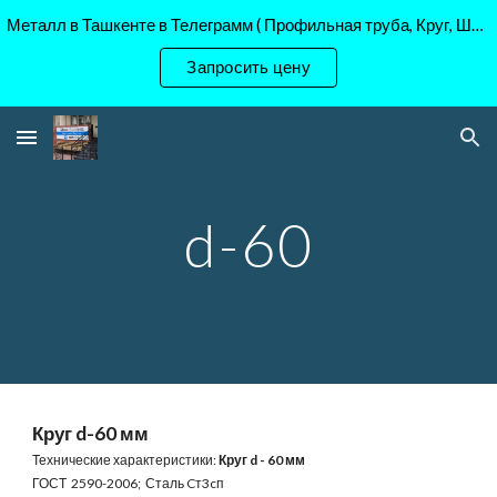
Металл в Ташкенте в Телеграмм ( Профильная труба, Круг, Шестигранник Ст45, 40Х, )
Skip to main content
Skip to navigation
Запросить цену
d-60
Круг d-60 мм
Технические характеристики:
Круг d - 60 мм
ГОСТ 2590-2006; Сталь Cт3cп