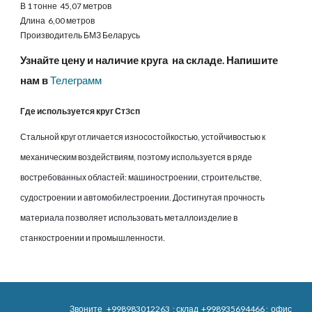
В 1 тонне 45,07 метров
Длина 6,00 метров
Производитель БМЗ Беларусь
Узнайте цену и наличие круга на складе. Напишите
нам в
Телеграмм
Где используется круг Ст3сп
Стальной круг отличается износостойкостью, устойчивостью к
механическим воздействиям, поэтому используется в ряде
востребованных областей: машиностроении, строительстве,
судостроении и автомобилестроении. Достигнутая прочность
материала позволяет использовать металлоизделие в
станкостроении и промышленности.
Звоните
+998983012263
; склад
+998935694466
; офис