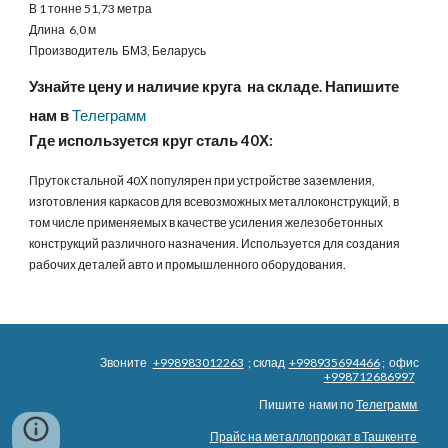
В 1 тонне 51,73 метра
Длина 6,0 м
Производитель БМЗ, Беларусь
Узнайте цену и наличие круга на складе. Напишите
нам в
Телеграмм
Где используется круг сталь 40Х:
Пруток стальной 40Х популярен при устройстве заземления,
изготовления каркасов для всевозможных металлоконструкций, в
том числе применяемых в качестве усиления железобетонных
конструкций различного назначения. Используется для создания
рабочих деталей авто и промышленного оборудования
.
Звоните
+998983012263
; склад
+998935694466
; офис
+998712686997
Пишите нами по
Телеграмм
Прайс на металлопрокат в Ташкенте