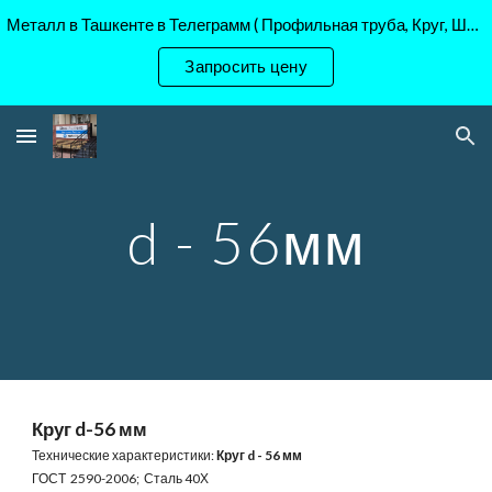
Металл в Ташкенте в Телеграмм ( Профильная труба, Круг, Шестигранник Ст45, 40Х, )
Skip to main content
Skip to navigation
Запросить цену
d - 56мм
Круг d-56 мм
Технические характеристики:
Круг d - 56 мм
ГОСТ 2590-2006; Сталь 40Х