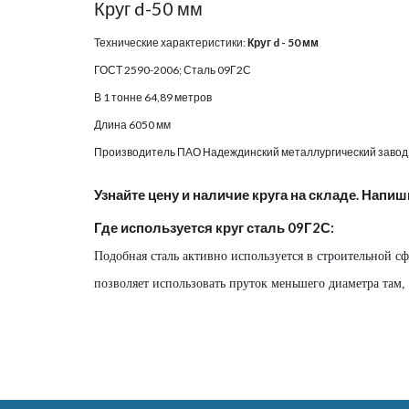
Круг d-
5
0 мм
Технические характеристики: 
Круг d - 
5
0 мм
ГОСТ 2590-2006; Сталь 09Г2С
В 1 тонне 
64
,
89
 метров
Длина 6050 мм
Производитель ПАО Надеждинский металлургический завод,
Узнайте цену и наличие круга на складе. Напиш
Где используется круг сталь 09Г2С:
Подобная сталь активно используется в строительной с
позволяет использовать пруток меньшего диаметра там,