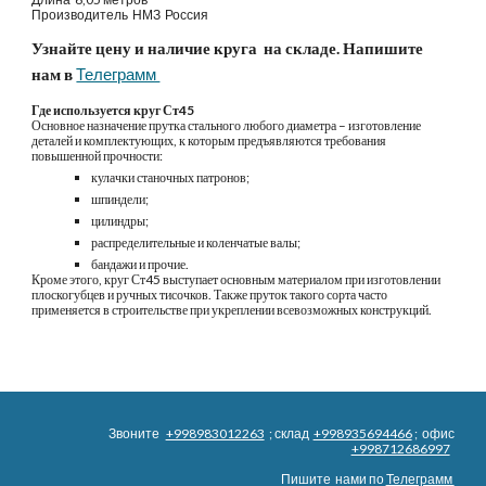
Производитель 
НМЗ  Россия
Узнайте цену и наличие круга  на складе. Напишите 
нам в
Телеграмм 
Где используется круг Ст45
Основное назначение прутка стального любого диаметра – изготовление 
деталей и комплектующих, к которым предъявляются требования 
повышенной прочности:
кулачки станочных патронов;
шпиндели;
цилиндры;
распределительные и коленчатые валы;
бандажи и прочие.
Кроме этого, круг Ст45 выступает основным материалом при изготовлении 
плоскогубцев и ручных тисочков. Также пруток такого сорта часто 
применяется в строительстве при укреплении всевозможных конструкций.
Звоните
+998983012263
; склад
+998935694466
; офис
+998712686997
Пишите нами по
Телеграмм