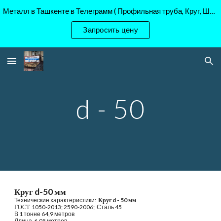
Металл в Ташкенте в Телеграмм ( Профильная труба, Круг, Шестигранник Ст45, 40Х, )
Skip to main content
Skip to navigation
Запросить цену
d - 50
Круг d-50 мм
Технические характеристики: 
 Круг d - 50 мм
ГОСТ  
1050-2013; 2590-2006;  Сталь 45
В 1 тонне 64,9 метров
Длина  6,05 метров