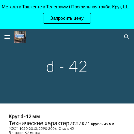
Металл в Ташкенте в Телеграмм ( Профильная труба, Круг, Шестигранник Ст45, 40Х, )
Skip to main content
Skip to navigation
Запросить цену
d - 42
Круг d-42 мм
Технические характеристики:
Круг d - 42 мм
ГОСТ
1050-2013; 2590-2006; Сталь 45
В 1 тонне
92
метр
а