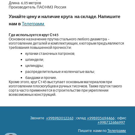
Длина 6,05 метров
Производитель ПАО
НМЗ Россия
Узнайте цену и наличие круга на складе. Напишите
нам в
Телеграмм
Где используется круг Ст45
Основное назначение прутка стального любого диаметра –
изготовление деталей и комплектующих, к которым предъявляются
требования повышенной прочности:
кулачки станочных патронов;
шпиндели;
цилиндры;
распределительные и коленчатые валы;
бандажи и прочие.
Кроме этого, круг Ст45 выступает основным материалом при
изготовлении плоскогубцев и ручных тисочков. Также пруток такого
сорта часто применяется в строительстве при укреплении
всевозможных конструкций.
Звоните
+998983012263
; склад
+998935694466
; офис
+998712686997
Пишите нами по
Телеграмм