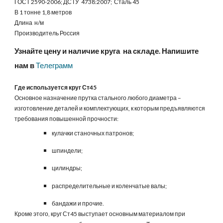
ГОСТ 2590-2006; ДСТУ 4738:2007; Сталь 45
В 1 тонне 1,8 метров
Длина н/м
Производитель Россия
Узнайте цену и наличие круга на складе. Напишите
нам в
Телеграмм
Где используется круг Ст45
Основное назначение прутка стального любого диаметра –
изготовление деталей и комплектующих, к которым предъявляются
требования повышенной прочности:
кулачки станочных патронов;
шпиндели;
цилиндры;
распределительные и коленчатые валы;
бандажи и прочие.
Кроме этого, круг Ст45 выступает основным материалом при