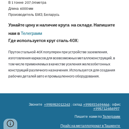
В 1 тонне 207,04 метра
Длина 6000 мм
Производитель БМЗ, Беларусь
Узнайте цену и наличие круга на складе. Напишите
нам в
Телеграмм
Где используется круг сталь 40Х:
Пруток стальной 40Х популярен при устройстве заземления,
изготовления каркасов для всевозможных металлоконструкций, в
том числе применяемых в качестве усиления железобетонных
конструкций различного назначения. Используется для создания
рабочих деталей авто и промышленного оборудования
.
Звоните
+998983012263
; склад
+998935694466
; офис
+998712686997
Пишите нами по
Телеграмм
Прайс на металлопрокат в Ташкенте