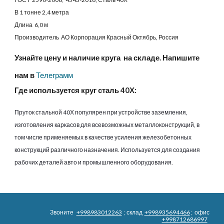
В 1 тонне 2,4 метра
Длина 6,0 м
Производитель АО Корпорация Красный Октябрь, Россия
Узнайте цену и наличие круга на складе. Напишите
нам в
Телеграмм
Где используется круг сталь 40Х:
Пруток стальной 40Х популярен при устройстве заземления,
изготовления каркасов для всевозможных металлоконструкций, в
том числе применяемых в качестве усиления железобетонных
конструкций различного назначения. Используется для создания
рабочих деталей авто и промышленного оборудования
.
Звоните
+998983012263
; склад
+998935694466
; офис
+998712686997