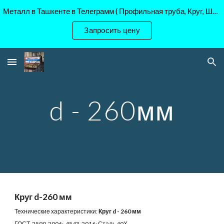
Металл в Ташкенте в Телеграмм ( Профильная труба, Круг, Шестигранник Ст45, 40Х, )
Skip to main content
Skip to navigation
Запросить цену
d - 260мм
Круг d-260 мм
Технические характеристики:
Круг d - 260 мм
ГОСТ 2590-2006; 4543-2016; Сталь 40Х