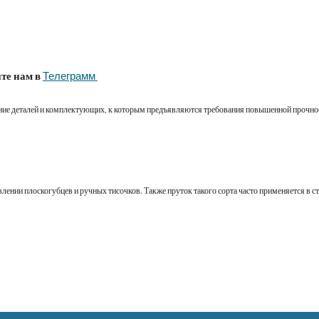
те нам в
Телеграмм 
ение деталей и комплектующих, к которым предъявляются требования повышенной прочно
лении плоскогубцев и ручных тисочков. Также пруток такого сорта часто применяется в 