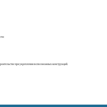
сти:
строительстве при укреплении всевозможных конструкций.