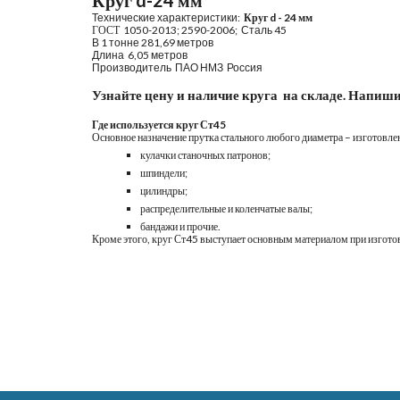
Круг d-
2
4 мм
Технические характеристики: 
 Круг d - 
2
4 мм
ГОСТ  
1050-2013; 2590-2006;  Сталь 45
В 1 тонне 
281
,
69
 метр
ов
Длина  6,05 метров
Производитель  ПАО
НМЗ  Россия
Узнайте цену и наличие круга  на складе. Напиши
Где используется круг Ст45
Основное назначение прутка стального любого диаметра – изготовл
кулачки станочных патронов;
шпиндели;
цилиндры;
распределительные и коленчатые валы;
бандажи и прочие.
Кроме этого, круг Ст45 выступает основным материалом при изготов