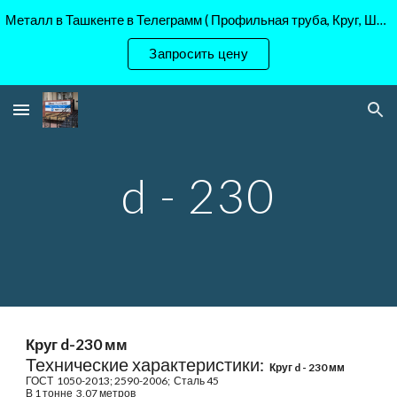
Металл в Ташкенте в Телеграмм ( Профильная труба, Круг, Шестигранник Ст45, 40Х, )
Skip to main content
Skip to navigation
Запросить цену
d - 230
Круг d-2
3
0 мм
Технические характеристики:
Круг d - 2
3
0 мм
ГОСТ
1050-2013; 2590-2006; Сталь 45
В 1 тонне 3,
07
метров