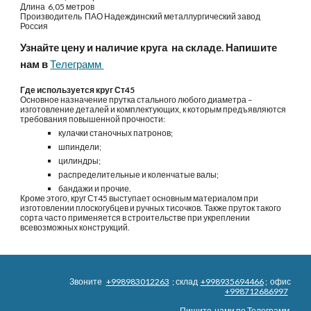
Длина 6,05 метров
Производитель
ПАО Надеждинский металлургический завод
Россия
Узнайте цену и наличие круга на складе. Напишите
нам в
Телеграмм
Где используется круг Ст45
Основное назначение прутка стального любого диаметра –
изготовление деталей и комплектующих, к которым предъявляются
требования повышенной прочности:
кулачки станочных патронов;
шпиндели;
цилиндры;
распределительные и коленчатые валы;
бандажи и прочие.
Кроме этого, круг Ст45 выступает основным материалом при
изготовлении плоскогубцев и ручных тисочков. Также пруток такого
сорта часто применяется в строительстве при укреплении
всевозможных конструкций.
Звоните
+998983012263
; склад
+998935694466
; офис
+998712686997
Пишите нами по
Телеграмм