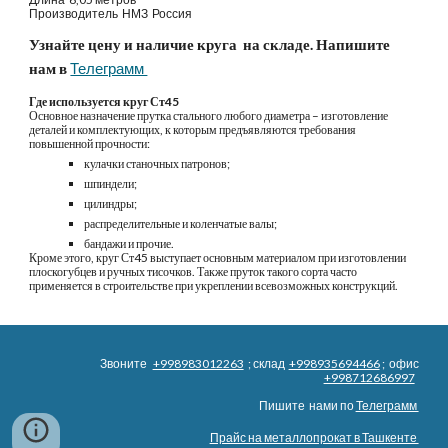
Производитель 
НМЗ  Россия
Узнайте цену и наличие круга  на складе. Напишите 
нам в
Телеграмм 
Где используется круг Ст45
Основное назначение прутка стального любого диаметра – изготовление 
деталей и комплектующих, к которым предъявляются требования 
повышенной прочности:
кулачки станочных патронов;
шпиндели;
цилиндры;
распределительные и коленчатые валы;
бандажи и прочие.
Кроме этого, круг Ст45 выступает основным материалом при изготовлении 
плоскогубцев и ручных тисочков. Также пруток такого сорта часто 
применяется в строительстве при укреплении всевозможных конструкций.
Звоните
+998983012263
; склад
+998935694466
; офис
+998712686997
Пишите нами по
Телеграмм
Прайс на металлопрокат в Ташкенте