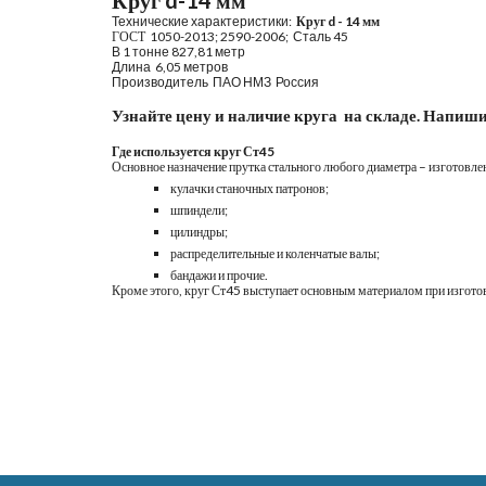
Круг d-14 мм
Технические характеристики: 
 Круг d - 14 мм
ГОСТ  
1050-2013; 2590-2006;  Сталь 45
В 1 тонне 8
27
,81 метр
Длина  6,05 метров
Производитель  ПАО
НМЗ  Россия
Узнайте цену и наличие круга  на складе. Напиши
Где используется круг Ст45
Основное назначение прутка стального любого диаметра – изготовл
кулачки станочных патронов;
шпиндели;
цилиндры;
распределительные и коленчатые валы;
бандажи и прочие.
Кроме этого, круг Ст45 выступает основным материалом при изготов