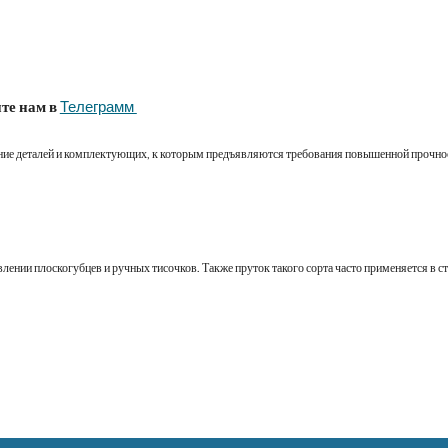
те нам в
Телеграмм 
ение деталей и комплектующих, к которым предъявляются требования повышенной прочно
лении плоскогубцев и ручных тисочков. Также пруток такого сорта часто применяется в 