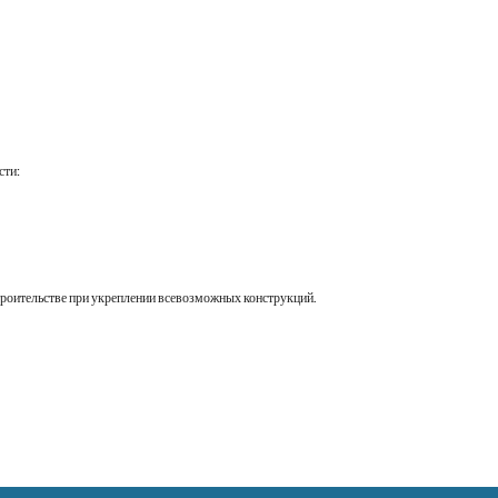
сти:
строительстве при укреплении всевозможных конструкций.