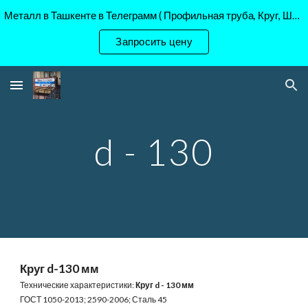
Металл в Ташкенте в Телеграмм ( Профильная труба, Круг, Шестигранник Ст45, 40Х, )
Skip to main content
Skip to navigation
Запросить цену
d - 130
Круг d-130 мм
Технические характеристики:
Круг d - 130 мм
ГОСТ 1050-2013; 2590-2006; Сталь 45