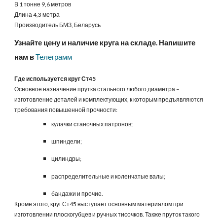
В 1 тонне 9,6 метров
Длина 4,3 метра
Производитель БМЗ, Беларусь
Узнайте цену и наличие круга на складе. Напишите
нам в
Телеграмм
Где используется круг Ст45
Основное назначение прутка стального любого диаметра –
изготовление деталей и комплектующих, к которым предъявляются
требования повышенной прочности:
кулачки станочных патронов;
шпиндели;
цилиндры;
распределительные и коленчатые валы;
бандажи и прочие.
Кроме этого, круг Ст45 выступает основным материалом при
изготовлении плоскогубцев и ручных тисочков. Также пруток такого